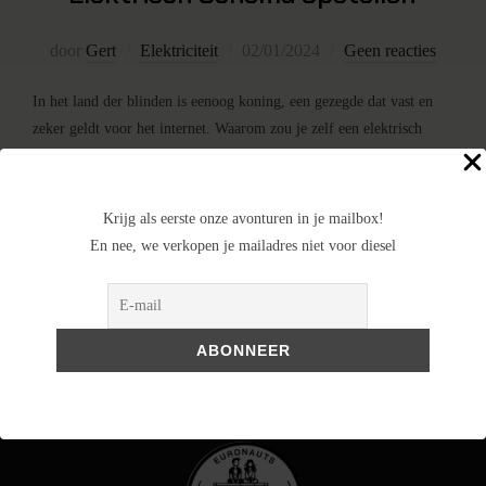
door
Gert
Elektriciteit
02/01/2024
Geen reacties
In het land der blinden is eenoog koning, een gezegde dat vast en
zeker geldt voor het internet. Waarom zou je zelf een elektrisch
schema opstellen voor je camper als je er eentje kunt downloaden
van het internet? Wel, de kans is klein dat iemand dezelfde noden
heeft als jij, en wie zegt er dat …
Krijg als eerste onze avonturen in je mailbox!
En nee, we verkopen je mailadres niet voor diesel
LEES MEER