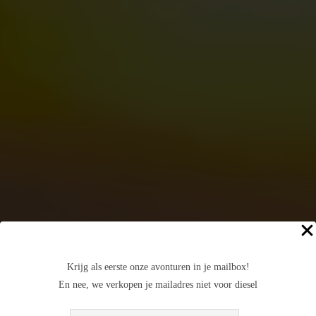
Krijg als eerste onze avonturen in je mailbox!
En nee, we verkopen je mailadres niet voor diesel