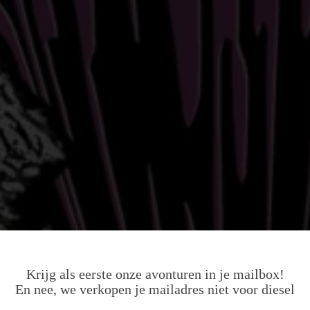
Krijg als eerste onze avonturen in je mailbox!
En nee, we verkopen je mailadres niet voor diesel