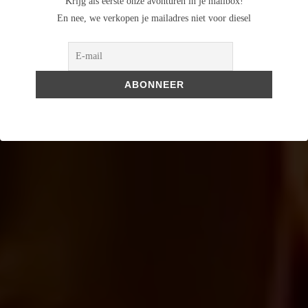
Krijg als eerste onze avonturen in je mailbox!
En nee, we verkopen je mailadres niet voor diesel