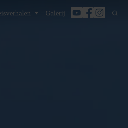
isverhalen
Galerij