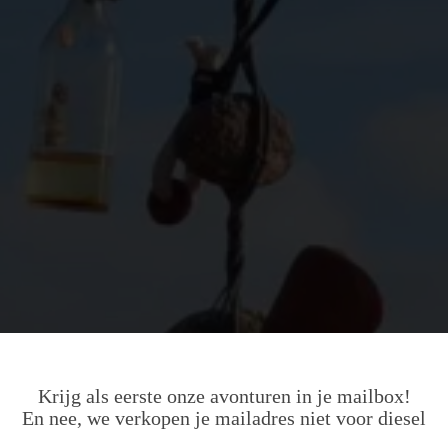
Krijg als eerste onze avonturen in je mailbox!
En nee, we verkopen je mailadres niet voor diesel